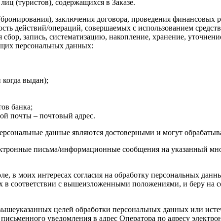
лиц (туристов), содержащихся в Заказе.
 (бронирования), заключения договора, проведения финансовых р
ть действий/операций, совершаемых с использованием средств а
сбор, запись, систематизацию, накопление, хранение, уточнение
ющих персональных данных:
 когда выдан);
тов банка;
ной почты – почтовый адрес.
ерсональные данные являются достоверными и могут обрабатыв
ектронные письма/информационные сообщения на указанный мно
воле, в моих интересах согласия на обработку персональных дан
х в соответствии с вышеизложенными положениями, и беру на се
я вышеуказанных целей обработки персональных данных или исте
письменного уведомления в адрес Оператора по адресу электрон