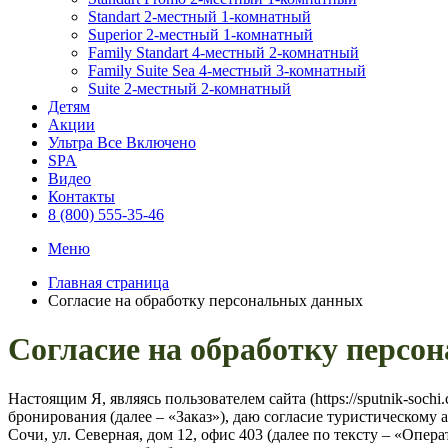
Standart 2-местный 1-комнатный
Superior 2-местный 1-комнатный
Family Standart 4-местный 2-комнатный
Family Suite Sea 4-местный 3-комнатный
Suite 2-местный 2-комнатный
Детям
Акции
Ультра Все Включено
SPA
Видео
Контакты
8 (800) 555-35-46
Меню
Главная страница
Согласие на обработку персональных данных
Согласие на обработку персо
Настоящим Я, являясь пользователем сайта (https://sputnik-soc
бронирования (далее – «Заказ»), даю согласие туристическ
Сочи, ул. Северная, дом 12, офис 403 (далее по тексту – «Опе