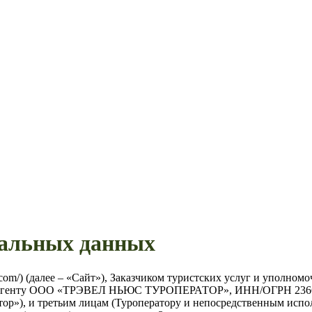
нальных данных
hi.com/) (далее – «Сайт»), Заказчиком туристских услуг и уполн
ому агенту ООО «ТРЭВЕЛ НЬЮС ТУРОПЕРАТОР», ИНН/ОГРН 236603
ратор»), и третьим лицам (Туроператору и непосредственным исп